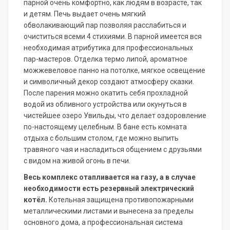
парной очень комфортно, как людям в возрасте, так
и детям. Печь выдает очень мягкий
обволакивающий пар позволяя расслабиться и
очиститься всеми 4 стихиями. В парной имеется вся
необходимая атрибутика для профессиональных
пар-мастеров. Отделка термо липой, ароматное
можжевеловое панно на потолке, мягкое освещение
и символичный декор создают атмосферу сказки.
После парения можно окатить себя прохладной
водой из обливного устройства или окунуться в
чистейшее озеро Увильды, что делает оздоровление
по-настоящему целебным. В бане есть комната
отдыха с большим столом, где можно выпить
травяного чая и насладиться общением с друзьями
с видом на живой огонь в печи.
Весь комплекс отапливается на газу, а в случае
необходимости есть резервный электрический
котёл.
Котельная защищена противопожарными
металлическими листами и вынесена за пределы
основного дома, а профессиональная система