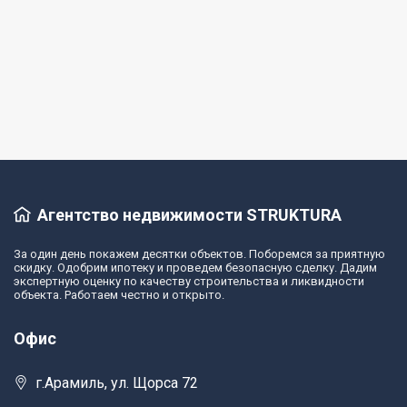
Дом
Дом, 245 м², 1 эт.
посёлок Габиевский, Косуля, 107
Подробнее
Агентство недвижимости STRUKTURA
За один день покажем десятки объектов. Поборемся за приятную
скидку. Одобрим ипотеку и проведем безопасную сделку. Дадим
экспертную оценку по качеству строительства и ликвидности
объекта. Работаем честно и открыто.
Офис
г.Арамиль, ул. Щорса 72