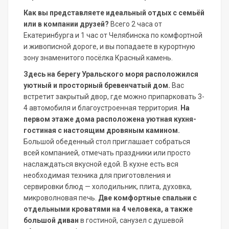
Как вы представляете идеальный отдых с семьёй
или в компании друзей?
Всего 2 часа от
Екатеринбурга и 1 час от Челябинска по комфортной
и живописной дороге, и вы попадаете в курортную
зону знаменитого посёлка Красный камень.
З
десь на берегу Уральского моря расположился
уютный и просторный бревенчатый дом.
Вас
встретит закрытый двор, где можно припарковать 3-
4 автомобиля и благоустроенная территория.
На
первом этаже дома расположена уютная кухня-
гостиная с настоящим дровяным камином.
Большой обеденный стол приглашает собраться
всей компанией, отмечать праздники или просто
наслаждаться вкусной едой. В кухне есть вся
необходимая техника для приготовления и
сервировки блюд — холодильник, плита, духовка,
микроволновая печь.
Две комфортные спальни с
отдельными кроватями на 4 человек
а, а также
большой диван
в гостиной, санузел с душевой